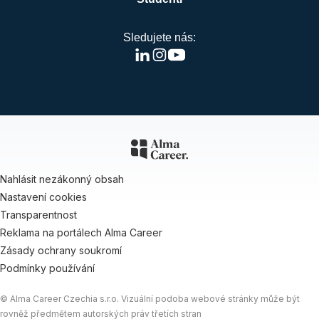
Sledujete nás:
© 2026
Nahlásit nezákonný obsah
Nastavení cookies
Transparentnost
Reklama na portálech Alma Career
Zásady ochrany soukromí
Podmínky používání
© Alma Career Czechia s.r.o. Vizuální podoba webové stránky může být
rovněž předmětem autorských práv třetích stran