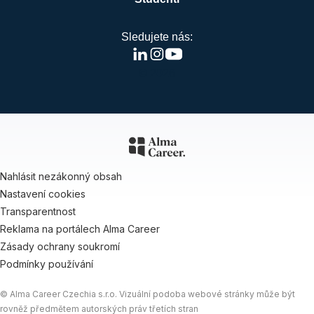
Sledujete nás:
© 2026
Nahlásit nezákonný obsah
Nastavení cookies
Transparentnost
Reklama na portálech Alma Career
Zásady ochrany soukromí
Podmínky používání
© Alma Career Czechia s.r.o. Vizuální podoba webové stránky může být
rovněž předmětem autorských práv třetích stran